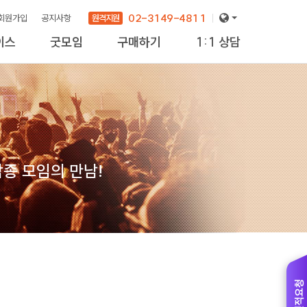
02-3149-4811
원격지원
회원가입
공지사항
이스
굿모임
구매하기
1:1 상담
new
종 모임의 만남!
견적