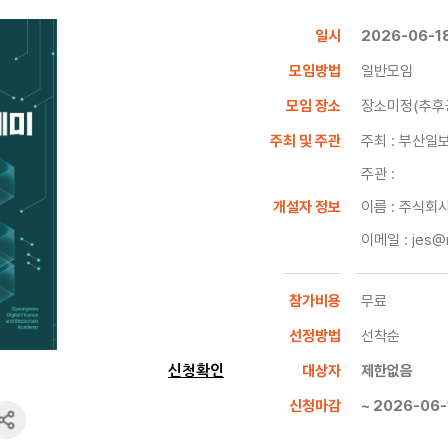
일시
2026-06-18
모임방법
일반모임
모임 장소
장소미정(추후
주최 및 주관
주최 : 부산일
주관 :
개설자 정보
이름 : 주식회
이메일 : jes@
참가비용
무료
선정방법
선착순
대상자
제한없음
신청확인
신청마감