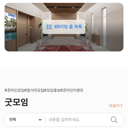
XR미팅 룸 목록
#온라인모임
#참석자모집
#모임홍보
#온라인이벤트
굿모임
더보기

전체