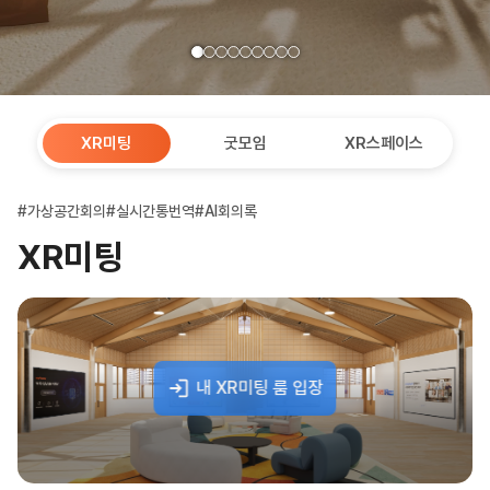
XR미팅
굿모임
XR스페이스
#가상공간회의
#실시간통번역
#AI회의록
XR미팅
내 XR미팅 룸 입장