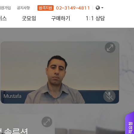
02-3149-4811
원격지원
회원가입
공지사항
이스
굿모임
구매하기
1:1 상담
new
견적
업 솔루션