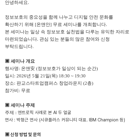
안녕하세요
.
정보보호의 중요성을 함께 나누고 디지털 안전 문화를
확산하기 위해
[
온앤안
]
무료 세미나를 개최합니다
.
본 세미나는 일상 속 정보보호 실천법을 다루는 유익한 자리로
마련되었습니다
.
관심 있는 분들의 많은 참여와 신청
부탁드립니다
.
▣
세미나 개요
행사명
:
온앤
安
(
정보보호가 일상이 되는 순간
)
일시
: 2026
년
5
월
21
일
(
목
) 18:30 ~ 19:30
장소
:
판교스타트업캠퍼스 창업라운지
(2
층
)
참가비
:
무료
▣
세미나 주제
엔트로픽 사례로 본 AI 두 얼굴
주제 :
연사 : 박형근 연사 (시큐플러스 커뮤니티 대표. IBM Champion 등)
▣ 신청 방법 및 문의