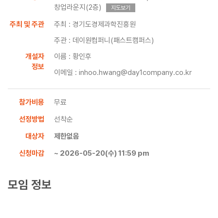
창업라운지(2층)
지도보기
주최 및 주관
주최 : 경기도경제과학진흥원
주관 : 데이원컴퍼니(패스트캠퍼스)
개설자
이름 : 황인후
정보
이메일 : inhoo.hwang@day1company.co.kr
참가비용
무료
선정방법
선착순
대상자
제한없음
신청마감
~ 2026-05-20(수) 11:59 pm
모임 정보