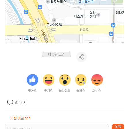
50m
마감된 모임
좋아요
웃겨요
놀라워요
슬퍼요
화나요
댓글달기
이전 댓글 보기
등록