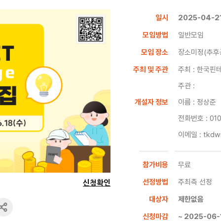
일시
2025-04-21
모임방법
일반모임
모임 장소
장소미정(추후
주최 및 주관
주최 : 한국핀
주관 :
개설자 정보
이름 : 정상준
전화번호 : 01
이메일 : tkdwn
참가비용
무료
선정방법
주최측 선정
신청확인
대상자
제한없음
신청마감