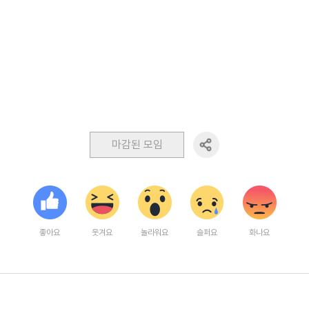
마감된 모임
좋아요
웃겨요
놀라워요
슬퍼요
화나요