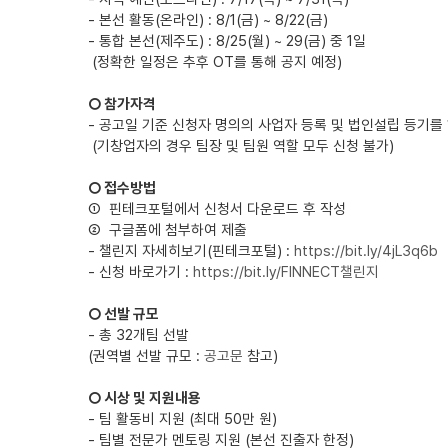
- 본선 활동(온라인) : 8/1(금) ~ 8/22(금)
- 통합 본선(제주도) : 8/25(월) ~ 29(금) 중 1일
(정확한 일정은 추후 OT를 통해 공지 예정)
○ 참가자격
- 공고일 기준 신청자 명의의 사업자 등록 및 법인설립 등기를 하
(기창업자의 경우 팀장 및 팀원 역할 모두 신청 불가)
○ 접수방법
① 핀테크포털에서 신청서 다운로드 후 작성
② 구글폼에 첨부하여 제출
- 챌린지 자세히보기(핀테크포털) :
https://bit.ly/4jL3q6b
- 신청 바로가기 :
https://bit.ly/FINNECT챌린지
○ 선발 규모
- 총 32개팀 선발
(권역별 선발 규모 :
공고문
참고)
○ 시상 및 지원내용
- 팀 활동비 지원 (최대 50만 원)
- 팀별 전문가 멘토링 지원 (본선 진출자 한정)