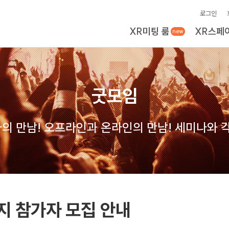
로그인
XR미팅 룸
XR스페
new
굿모임
의 만남! 오프라인과 온라인의 만남! 세미나와 각
린지 참가자 모집 안내