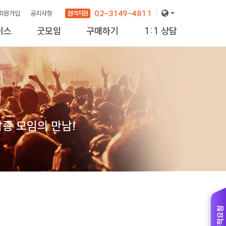
02-3149-4811
원격지원
회원가입
공지사항
이스
굿모임
구매하기
1:1 상담
new
종 모임의 만남!
견적